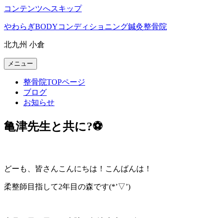
コンテンツへスキップ
やわらぎBODYコンディショニング鍼灸整骨院
北九州 小倉
メニュー
整骨院TOPページ
ブログ
お知らせ
亀津先生と共に?⚽
どーも、皆さんこんにちは！こんばんは！
柔整師目指して2年目の森です(*’▽’)