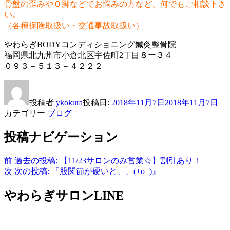
骨盤の歪みやＯ脚などでお悩みの方など、何でもご相談下さ
い。
（各種保険取扱い・交通事故取扱い）
やわらぎBODYコンディショニング鍼灸整骨院
福岡県北九州市小倉北区宇佐町2丁目８ー３４
０９３－５１３－４２２２
投稿者
ykokura
投稿日:
2018年11月7日
2018年11月7日
カテゴリー
ブログ
投稿ナビゲーション
前
過去の投稿:
【11/23サロンのみ営業☆】割引あり！
次
次の投稿:
『股関節が硬いと、、(+o+)』
やわらぎサロンLINE